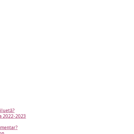
iluetă?
na 2022-2023
timentar?
on