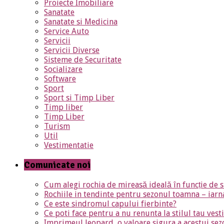
Proiecte Imobiliare
Sanatate
Sanatate si Medicina
Service Auto
Servicii
Servicii Diverse
Sisteme de Securitate
Socializare
Software
Sport
Sport si Timp Liber
Timp liber
Timp Liber
Turism
Util
Vestimentatie
Comunicate noi
Cum alegi rochia de mireasă ideală în funcție de s
Rochiile in tendinte pentru sezonul toamna – iar
Ce este sindromul capului fierbinte?
Ce poti face pentru a nu renunta la stilul tau ves
Imprimeul leopard, o valoare sigura a acestui sez