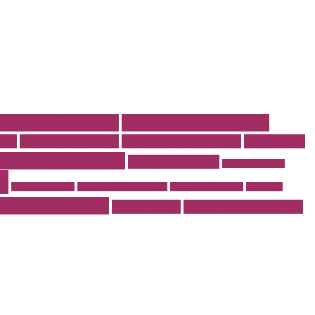
cole vestimentare
cabinet stomatologic
line
cosmetica dentara
Dentist drumul taberei
endodontie
j erotic cu jacuzzi
masaj erotic Iulia
meniu nunta pret
i
rent a car otopeni
restaurant 13 septembrie
restaurant Bucuresti
restaurant
turi la comanda
Torturi nunta
tractari auto Bucuresti