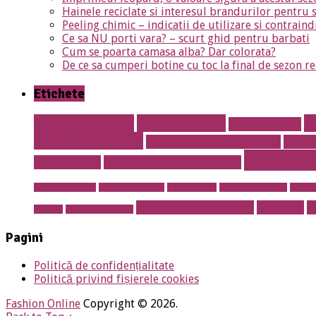
Hainele reciclate si interesul brandurilor pentru 
Peeling chimic – indicatii de utilizare si contraind
Ce sa NU porti vara? – scurt ghid pentru barbati
Cum se poarta camasa alba? Dar colorata?
De ce sa cumperi botine cu toc la final de sezon re
Etichete
albire dentara
Anvelope noi
A
aparat dentar
Drumul Taberei
calculatoare second hand
calori
implant 
la microscop
Erotic massage Timisoara
mobila de calitate
mobila lemn masiv
mobila online
mobila romaneasca
mobilie
salon erotic Timisoara
sanatate
s
prosper
restaurant sector 5
Pagini
Politică de confidențialitate
Politică privind fișierele cookies
Fashion Online
Copyright © 2026.