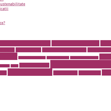
sustenabilitate
icatii
ce?
parat dentar metalic
Aparat dentar safir
arti
fere otel
Cauciucuri noi
Cauciucuri Second Hand
Cofetarie on
dentar
masa
instalatii antiincendiu
instalatii drencere
magazin online mobila
rent a car bucurest
Prajituri de casa
r de lux
pavaje
stil vestimentar
Tor
port
Torturi botez
Torturi copii