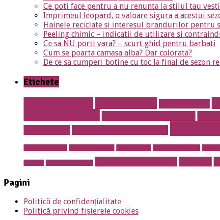
Ce poti face pentru a nu renunta la stilul tau ves
Imprimeul leopard, o valoare sigura a acestui sez
Hainele reciclate si interesul brandurilor pentru 
Peeling chimic – indicatii de utilizare si contraind
Ce sa NU porti vara? – scurt ghid pentru barbati
Cum se poarta camasa alba? Dar colorata?
De ce sa cumperi botine cu toc la final de sezon re
Etichete
albire dentara
Anvelope noi
A
aparat dentar
Drumul Taberei
calculatoare second hand
calori
implant 
la microscop
Erotic massage Timisoara
mobila de calitate
mobila lemn masiv
mobila online
mobila romaneasca
mobilie
salon erotic Timisoara
sanatate
s
prosper
restaurant sector 5
Pagini
Politică de confidențialitate
Politică privind fișierele cookies