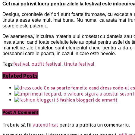
Cel mai potrivit lucru pentru zilele la festival este inlocuirea
Desigur, coronitele de flori sunt foarte frumoase, cu exceptia
tinuta aleasa este mult mai buna. Nu numai ca arata mai frumo
soarele este puternic.
De asemenea, inlcuirea materialului crosetat cu dantela sau cu 
Insa atunci cand toate celelalte fete au optat pentru astfel de t
mai ieftine ale tinutelor, sunt elementul cheie pentru a da o 
persoanei care le poarta, in cazul in care este nevoie.
Tags:
festival
,
outfit festival
,
tinuta festival
Related Posts
Ce sa poarte femeile cand dress code-ul es
5 fashion bloggeri de urmarit
Post A Comment
Trebuie să fii
autentificat
pentru a publica un comentariu.