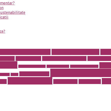
timentar?
on
sustenabilitate
icatii
ce?
parat dentar metalic
Aparat dentar safir
arti
fere otel
Cauciucuri noi
Cauciucuri Second Hand
Cofetarie on
dentar
masa
instalatii antiincendiu
instalatii drencere
magazin online mobila
rent a car bucurest
Prajituri de casa
r de lux
pavaje
stil vestimentar
Tor
port
Torturi botez
Torturi copii