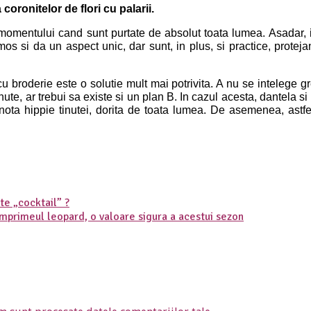
 coronitelor de flori cu palarii.
 momentului cand sunt purtate de absolut toata lumea. Asadar, in
s si da un aspect unic, dar sunt, in plus, si practice, protej
broderie este o solutie mult mai potrivita. A nu se intelege gre
inute, ar trebui sa existe si un plan B. In cazul acesta, dantela s
nota hippie tinutei, dorita de toata lumea. De asemenea, astfel
te „cocktail” ?
Imprimeul leopard, o valoare sigura a acestui sezon