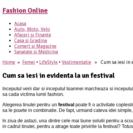
Fashion Online
Acasa
Auto, Moto, Velo
Afaceri si Finante
Casa si Gradina
Comert si Magazine
Sanatate si Medicina
Home
»
Femei
•
LifeStyle
•
Vestimentatie
» Cum sa iesi in ev
Cum sa iesi in evidenta la un festival
Inceputul verii dar si inceputul toamnei marcheaza si inceputul
sa cada victima lumii fashion.
Alegerea tinutei pentru un
festival
poate fi o activitate coplesi
sa le poarte in combinatie. De fapt, urmand cateva idei simple, 
In ziua de astazi, una dintre cele mai bune solutii pentru a scoat
in cadrul tinutei, pentru a atrage toate privirile la festival? To