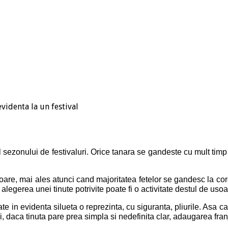
identa la un festival
 sezonului de festivaluri. Orice tanara se gandeste cu mult timp 
toare, mai ales atunci cand majoritatea fetelor se gandesc la coro
alegerea unei tinute potrivite poate fi o activitate destul de uso
e in evidenta silueta o reprezinta, cu siguranta, pliurile. Asa ca,
tusi, daca tinuta pare prea simpla si nedefinita clar, adaugarea fr