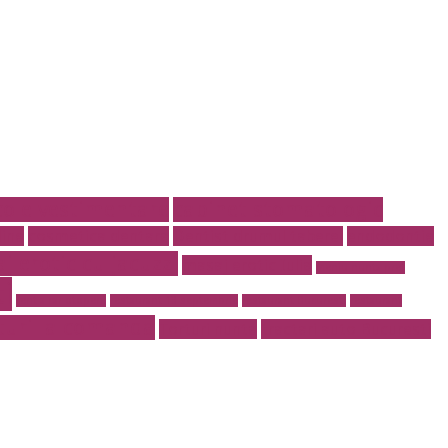
cole vestimentare
cabinet stomatologic
line
cosmetica dentara
Dentist drumul taberei
endodontie
j erotic cu jacuzzi
masaj erotic Iulia
meniu nunta pret
i
rent a car otopeni
restaurant 13 septembrie
restaurant Bucuresti
restaurant
turi la comanda
Torturi nunta
tractari auto Bucuresti