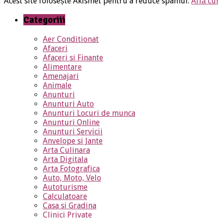
Acest site folosește Akismet pentru a reduce spamul.
Află cu
Categoriii
Aer Conditionat
Afaceri
Afaceri si Finante
Alimentare
Amenajari
Animale
Anunturi
Anunturi Auto
Anunturi Locuri de munca
Anunturi Online
Anunturi Servicii
Anvelope si Jante
Arta Culinara
Arta Digitala
Arta Fotografica
Auto, Moto, Velo
Autoturisme
Calculatoare
Casa si Gradina
Clinici Private