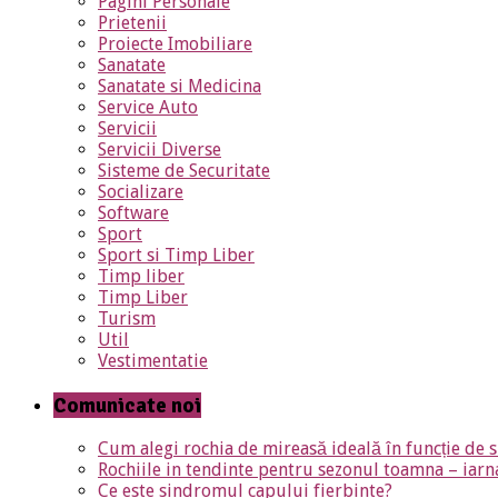
Pagini Personale
Prietenii
Proiecte Imobiliare
Sanatate
Sanatate si Medicina
Service Auto
Servicii
Servicii Diverse
Sisteme de Securitate
Socializare
Software
Sport
Sport si Timp Liber
Timp liber
Timp Liber
Turism
Util
Vestimentatie
Comunicate noi
Cum alegi rochia de mireasă ideală în funcție de s
Rochiile in tendinte pentru sezonul toamna – iar
Ce este sindromul capului fierbinte?