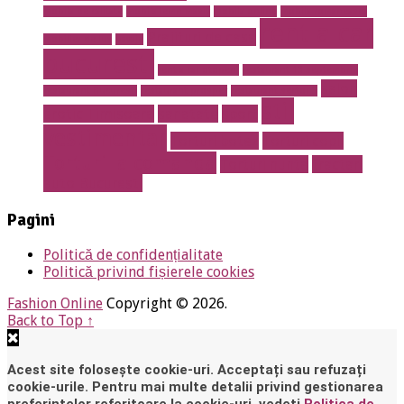
mobila de calitate
mobila lemn masiv
mobila online
mobila romaneasca
rent a car
Prajituri de casa
mobilier de lux
pavaje
bucuresti
rent a car otopeni
restaurant 13 septembrie
salon
restaurant Bucuresti
restaurant prosper
restaurant sector 5
stil
erotic Timisoara
sanatate
sport
vestimentar
Torturi botez
Torturi copii
Torturi la comanda
Torturi nunta
tractari
auto Bucuresti
Pagini
Politică de confidențialitate
Politică privind fișierele cookies
Fashion Online
Copyright © 2026.
Back to Top ↑
Acest site folosește cookie-uri. Acceptați sau refuzați
cookie-urile. Pentru mai multe detalii privind gestionarea