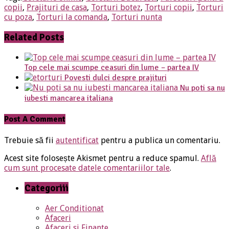
copii
,
Prajituri de casa
,
Torturi botez
,
Torturi copii
,
Torturi
cu poza
,
Torturi la comanda
,
Torturi nunta
Related Posts
Top cele mai scumpe ceasuri din lume – partea IV
Povesti dulci despre prajituri
Nu poti sa nu
iubesti mancarea italiana
Post A Comment
Trebuie să fii
autentificat
pentru a publica un comentariu.
Acest site folosește Akismet pentru a reduce spamul.
Află
cum sunt procesate datele comentariilor tale
.
Categoriii
Aer Conditionat
Afaceri
Afaceri si Finante