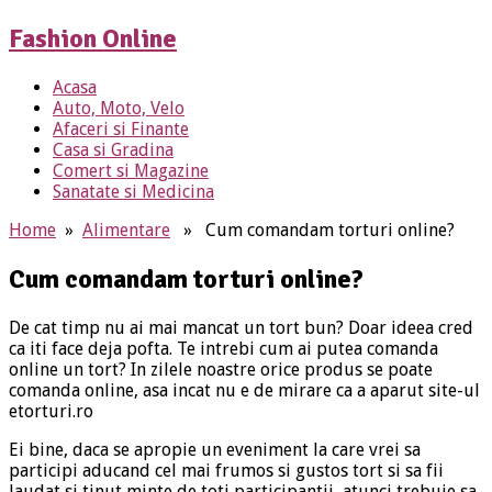
Fashion Online
Acasa
Auto, Moto, Velo
Afaceri si Finante
Casa si Gradina
Comert si Magazine
Sanatate si Medicina
Home
»
Alimentare
» Cum comandam torturi online?
Cum comandam torturi online?
De cat timp nu ai mai mancat un tort bun? Doar ideea cred
ca iti face deja pofta. Te intrebi cum ai putea comanda
online un tort? In zilele noastre orice produs se poate
comanda online, asa incat nu e de mirare ca a aparut site-ul
etorturi.ro
Ei bine, daca se apropie un eveniment la care vrei sa
participi aducand cel mai frumos si gustos tort si sa fii
laudat si tinut minte de toti participantii, atunci trebuie sa