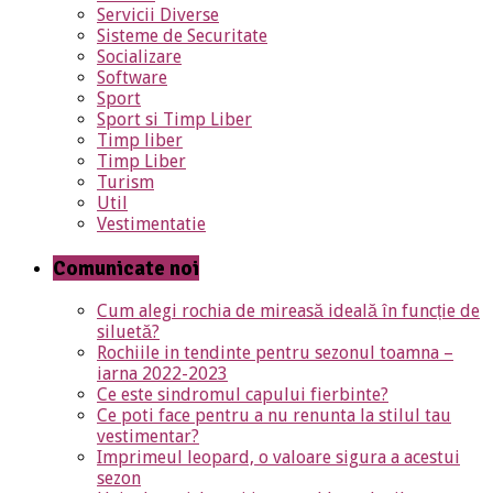
Servicii Diverse
Sisteme de Securitate
Socializare
Software
Sport
Sport si Timp Liber
Timp liber
Timp Liber
Turism
Util
Vestimentatie
Comunicate noi
Cum alegi rochia de mireasă ideală în funcție de
siluetă?
Rochiile in tendinte pentru sezonul toamna –
iarna 2022-2023
Ce este sindromul capului fierbinte?
Ce poti face pentru a nu renunta la stilul tau
vestimentar?
Imprimeul leopard, o valoare sigura a acestui
sezon