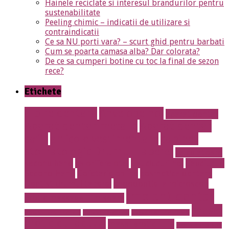
Hainele reciclate si interesul brandurilor pentru
sustenabilitate
Peeling chimic – indicatii de utilizare si
contraindicatii
Ce sa NU porti vara? – scurt ghid pentru barbati
Cum se poarta camasa alba? Dar colorata?
De ce sa cumperi botine cu toc la final de sezon
rece?
Etichete
albire dentara
Anvelope noi
aparat dentar
Aparat dentar metalic
Aparat dentar
safir
articole vestimentare
cabinet
stomatologic Drumul Taberei
calculatoare
second hand
calorifere otel
Cauciucuri noi
Cauciucuri
Second Hand
Cofetarie online
cosmetica dentara
Dentist drumul taberei
endodontie la microscop
implant dentar
Erotic massage Timisoara
masaj
instalatii antiincendiu
instalatii drencere
magazin online mobila
erotic cu jacuzzi
masaj erotic Iulia
meniu nunta pret