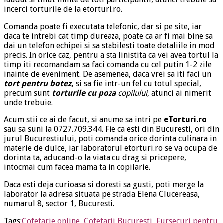
incerci torturile de la etorturi.ro.
Comanda poate fi executata telefonic, dar si pe site, iar
daca te intrebi cat timp dureaza, poate ca ar fi mai bine sa
dai un telefon echipei si sa stabilesti toate detaliile in mod
precis. In orice caz, pentru a sta linistita ca vei avea tortul la
timp iti recomandam sa faci comanda cu cel putin 1-2 zile
inainte de eveniment. De asemenea, daca vrei sa iti faci un
tort pentru botez
,
si sa fie intr-un fel cu totul special,
precum sunt
torturile cu poza
copilului
, atunci ai nimerit
unde trebuie.
Acum stii ce ai de facut, si anume sa intri pe
eTorturi.ro
sau sa suni la 0727.709.344. Fie ca esti din Bucuresti, ori din
jurul Bucurestiului, poti comanda orice dorinta culinara in
materie de dulce, iar laboratorul etorturi.ro se va ocupa de
dorinta ta, aducand-o la viata cu drag si pricepere,
intocmai cum facea mama ta in copilarie.
Daca esti deja curioasa si doresti sa gusti, poti merge la
laborator la adresa situata pe strada Elena Clucereasa,
numarul 8, sector 1, Bucuresti.
Tags:
Cofetarie online
,
Cofetarii Bucuresti
,
Fursecuri pentru