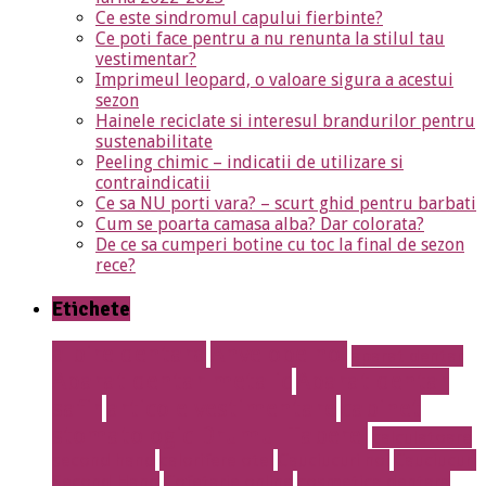
Ce este sindromul capului fierbinte?
Ce poti face pentru a nu renunta la stilul tau
vestimentar?
Imprimeul leopard, o valoare sigura a acestui
sezon
Hainele reciclate si interesul brandurilor pentru
sustenabilitate
Peeling chimic – indicatii de utilizare si
contraindicatii
Ce sa NU porti vara? – scurt ghid pentru barbati
Cum se poarta camasa alba? Dar colorata?
De ce sa cumperi botine cu toc la final de sezon
rece?
Etichete
albire dentara
Anvelope noi
aparat dentar
Aparat dentar metalic
Aparat dentar
safir
articole vestimentare
cabinet
stomatologic Drumul Taberei
calculatoare
second hand
calorifere otel
Cauciucuri noi
Cauciucuri
Second Hand
Cofetarie online
cosmetica dentara