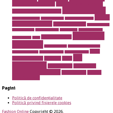
Dentist drumul taberei
endodontie la microscop
implant dentar
Erotic massage Timisoara
masaj
instalatii antiincendiu
instalatii drencere
magazin online mobila
erotic cu jacuzzi
masaj erotic Iulia
meniu nunta pret
mobila de calitate
mobila lemn masiv
mobila online
mobila romaneasca
rent a car
Prajituri de casa
mobilier de lux
pavaje
bucuresti
rent a car otopeni
restaurant 13 septembrie
salon
restaurant Bucuresti
restaurant prosper
restaurant sector 5
stil
erotic Timisoara
sanatate
sport
vestimentar
Torturi botez
Torturi copii
Torturi la comanda
Torturi nunta
tractari
auto Bucuresti
Pagini
Politică de confidențialitate
Politică privind fișierele cookies
Fashion Online
Copyright © 2026.