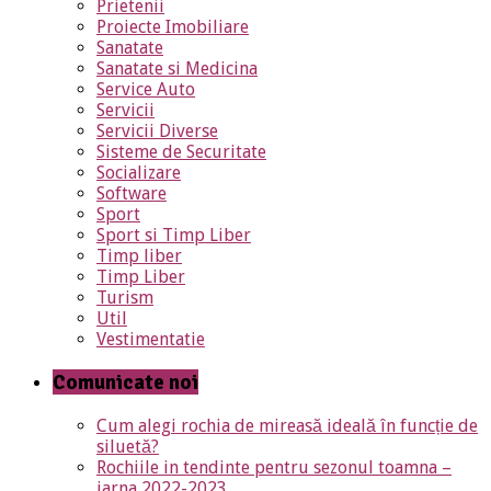
Prietenii
Proiecte Imobiliare
Sanatate
Sanatate si Medicina
Service Auto
Servicii
Servicii Diverse
Sisteme de Securitate
Socializare
Software
Sport
Sport si Timp Liber
Timp liber
Timp Liber
Turism
Util
Vestimentatie
Comunicate noi
Cum alegi rochia de mireasă ideală în funcție de
siluetă?
Rochiile in tendinte pentru sezonul toamna –
iarna 2022-2023