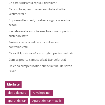
Ce este sindromul capului fierbinte?
Ce poti face pentru a nu renunta la stilul tau
vestimentar?
Imprimeul leopard, o valoare sigura a acestui
sezon
Hainele reciclate si interesul brandurilor pentru
sustenabilitate
Peeling chimic – indicatii de utilizare si
contraindicatii
Ce sa NU porti vara? – scurt ghid pentru barbati
Cum se poarta camasa alba? Dar colorata?
De ce sa cumperi botine cu toc la final de sezon
rece?
Etichete
albire dentara
Anvelope noi
aparat dentar
Aparat dentar metalic