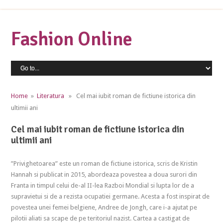
Fashion Online
Home
»
Literatura
» Cel mai iubit roman de fictiune istorica din
ultimii ani
Cel mai iubit roman de fictiune istorica din
ultimii ani
”Privighetoarea” este un roman de fictiune istorica, scris de Kristin
Hannah si publicat in 2015, abordeaza povestea a doua surori din
Franta in timpul celui de-al II-lea Razboi Mondial si lupta lor de a
supravietui si de a rezista ocupatiei germane. Acesta a fost inspirat de
povestea unei femei belgiene, Andree de Jongh, care i-a ajutat pe
pilotii aliati sa scape de pe teritoriul nazist. Cartea a castigat de