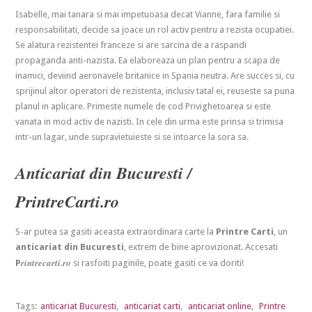
Isabelle, mai tanara si mai impetuoasa decat Vianne, fara familie si
responsabilitati, decide sa joace un rol activ pentru a rezista ocupatiei.
Se alatura rezistentei franceze si are sarcina de a raspandi
propaganda anti-nazista. Ea elaboreaza un plan pentru a scapa de
inamici, deviind aeronavele britanice in Spania neutra. Are succes si, cu
sprijinul altor operatori de rezistenta, inclusiv tatal ei, reuseste sa puna
planul in aplicare. Primeste numele de cod Privighetoarea si este
vanata in mod activ de nazisti. In cele din urma este prinsa si trimisa
intr-un lagar, unde supravietuieste si se intoarce la sora sa.
Anticariat din Bucuresti /
PrintreCarti.ro
S-ar putea sa gasiti aceasta extraordinara carte la
Printre Carti
, un
anticariat din Bucuresti
, extrem de bine aprovizionat. Accesati
rintrecarti.ro
P
si rasfoiti paginile, poate gasiti ce va doriti!
Tags:
anticariat Bucuresti
,
anticariat carti
,
anticariat online
,
Printre