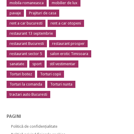
mobila romaneasca
mobilier de lux
pavaje
Prajituri de casa
rent a car bucuresti
rent a car otopeni
restaurant 13 septembrie
restaurant Bucuresti
restaurant prosper
restaurant sector 5
salon erotic Timisoara
sanatate
sport
stil vestimentar
Torturi botez
Torturi copii
Torturi la comanda
Torturi nunta
tractari auto Bucuresti
PAGINI
Politică de confidențialitate