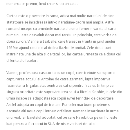
numeroase premii, fiind chiar si ecranizata.
Cartea este o povestire in rama, adica mai multe naratiuni de sine
statatoare se incadreaza intr-o naratiune-cadru mai ampla. Astfel
romanul incepe cu amintirile narate ale unei femei in varsta al carei
nume nu este dezvaluit decat mai tarziu. In principiu, este vorba de
doua surori, Vianne si Isabelle, care traiesc in Franta in jurul anului
1939 in ajunul celui de-al doilea Razboi Mondial. Cele doua sunt
instrainate una de alta si de tatal lor, iar cartea urmeaza cele doua cai
diferite ale fetelor.
Vianne, profesoara casatorita cu un copil, care trebuie sa suporte
capturarea sotului ei Antoine de catre germani, lupta impotriva
foametei si frigului, atat pentru es cat si pentru fiica ei. In timp ce
singura prioritate este supravietuirea sa si a fiicei ei Sophie, in cele din
urma incepe sa adaposteasca copiii evrei ferindu-i de deportare.
Astfel adopta un copil de trei ani. Fiul celei mai bune prietene si
ascunde alti noua copii intr-un orfelinat. Ramane insarcinata in urma
unui viol, iar baietelul adoptat, cel pe care l-a iubit ca pe un fiu, este
luat pentru a fi crescut in SUA de niste verisori de-ai ei.