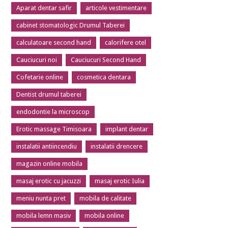
Aparat dentar safir
articole vestimentare
cabinet stomatologic Drumul Taberei
calculatoare second hand
calorifere otel
Cauciucuri noi
Cauciucuri Second Hand
Cofetarie online
cosmetica dentara
Dentist drumul taberei
endodontie la microscop
Erotic massage Timisoara
implant dentar
instalatii antiincendiu
instalatii drencere
magazin online mobila
masaj erotic cu jacuzzi
masaj erotic Iulia
meniu nunta pret
mobila de calitate
mobila lemn masiv
mobila online