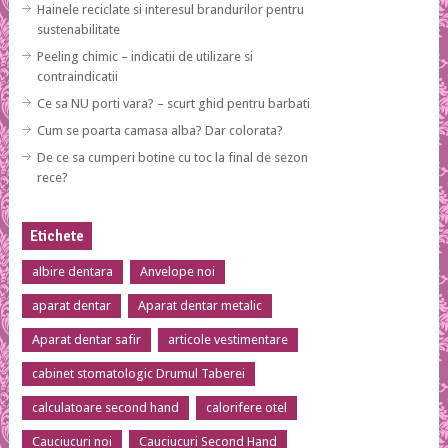
Hainele reciclate si interesul brandurilor pentru
sustenabilitate
Peeling chimic – indicatii de utilizare si
contraindicatii
Ce sa NU porti vara? – scurt ghid pentru barbati
Cum se poarta camasa alba? Dar colorata?
De ce sa cumperi botine cu toc la final de sezon
rece?
Etichete
albire dentara
Anvelope noi
aparat dentar
Aparat dentar metalic
Aparat dentar safir
articole vestimentare
cabinet stomatologic Drumul Taberei
calculatoare second hand
calorifere otel
Cauciucuri noi
Cauciucuri Second Hand