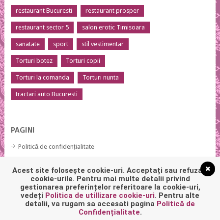
restaurant Bucuresti
restaurant prosper
restaurant sector 5
salon erotic Timisoara
sanatate
sport
stil vestimentar
Torturi botez
Torturi copii
Torturi la comanda
Torturi nunta
tractari auto Bucuresti
PAGINI
Politică de confidențialitate
Politică privind fișierele cookies
Acest site folosește cookie-uri. Acceptați sau refuzați
cookie-urile. Pentru mai multe detalii privind
gestionarea preferințelor referitoare la cookie-uri,
vedeți
Politica de utillizare cookie-uri
. Pentru alte
detalii, va rugam sa accesati pagina
Politică de
Confidențialitate
.