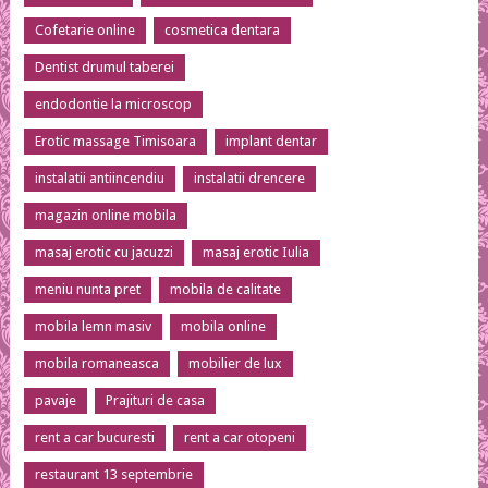
Cofetarie online
cosmetica dentara
Dentist drumul taberei
endodontie la microscop
Erotic massage Timisoara
implant dentar
instalatii antiincendiu
instalatii drencere
magazin online mobila
masaj erotic cu jacuzzi
masaj erotic Iulia
meniu nunta pret
mobila de calitate
mobila lemn masiv
mobila online
mobila romaneasca
mobilier de lux
pavaje
Prajituri de casa
rent a car bucuresti
rent a car otopeni
restaurant 13 septembrie