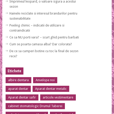
Imprimeul leopard, o valoare sigura a acestui
sezon
Hainele reciclate si interesul brandurilor pentru
sustenabilitate
Peeling chimic – indicatii de utilizare si
contraindicatii
Ce sa NU porti vara? – scurt ghid pentru barbati
Cum se poarta camasa alba? Dar colorata?
De ce sa cumperi botine cu toc la final de sezon
rece?
Etichete
albire dentara
Anvelope noi
aparat dentar
Aparat dentar metalic
Aparat dentar safir
articole vestimentare
cabinet stomatologic Drumul Taberei