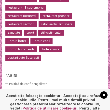
restaurant 13 septembrie
restaurant Bucuresti
restaurant prosper
restaurant sector 5
salon erotic Timisoara
sanatate
sport
stil vestimentar
Torturi botez
Torturi copii
Torturi la comanda
Torturi nunta
tractari auto Bucuresti
PAGINI
Politică de confidențialitate
Politică privind fișierele cookies
Acest site folosește cookie-uri. Acceptați sau refuzați
cookie-urile. Pentru mai multe detalii privind
gestionarea preferințelor referitoare la cookie-uri,
vedeți
Politica de utillizare cookie-uri
. Pentru alte