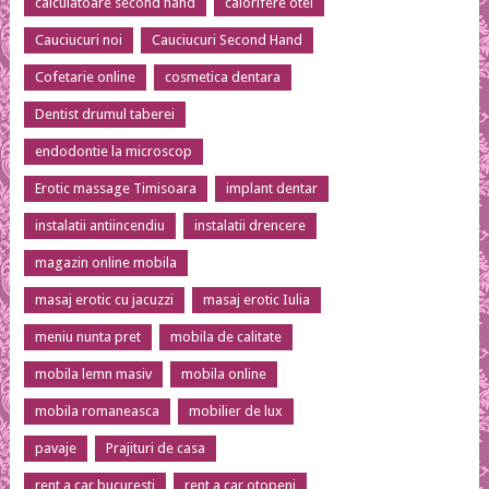
calculatoare second hand
calorifere otel
Cauciucuri noi
Cauciucuri Second Hand
Cofetarie online
cosmetica dentara
Dentist drumul taberei
endodontie la microscop
Erotic massage Timisoara
implant dentar
instalatii antiincendiu
instalatii drencere
magazin online mobila
masaj erotic cu jacuzzi
masaj erotic Iulia
meniu nunta pret
mobila de calitate
mobila lemn masiv
mobila online
mobila romaneasca
mobilier de lux
pavaje
Prajituri de casa
rent a car bucuresti
rent a car otopeni