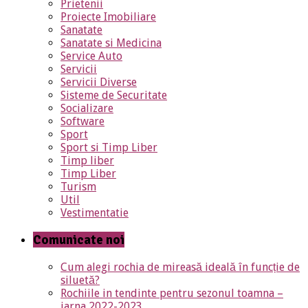
Prietenii
Proiecte Imobiliare
Sanatate
Sanatate si Medicina
Service Auto
Servicii
Servicii Diverse
Sisteme de Securitate
Socializare
Software
Sport
Sport si Timp Liber
Timp liber
Timp Liber
Turism
Util
Vestimentatie
Comunicate noi
Cum alegi rochia de mireasă ideală în funcție de
siluetă?
Rochiile in tendinte pentru sezonul toamna –
iarna 2022-2023