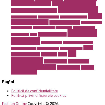
Dentist drumul taberei
endodontie la microscop
implant dentar
Erotic massage Timisoara
masaj
instalatii antiincendiu
instalatii drencere
magazin online mobila
erotic cu jacuzzi
masaj erotic Iulia
meniu nunta pret
mobila de calitate
mobila lemn masiv
mobila online
mobila romaneasca
rent a car
Prajituri de casa
mobilier de lux
pavaje
bucuresti
rent a car otopeni
restaurant 13 septembrie
salon
restaurant Bucuresti
restaurant prosper
restaurant sector 5
stil
erotic Timisoara
sanatate
sport
vestimentar
Torturi botez
Torturi copii
Torturi la comanda
Torturi nunta
tractari
auto Bucuresti
Pagini
Politică de confidențialitate
Politică privind fișierele cookies
Fashion Online
Copyright © 2026.