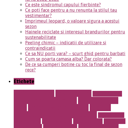
Ce este sindromul capului fierbinte?
Ce poti face pentru a nu renunta la stilul tau
vestimentar?
Imprimeul leopard, o valoare sigura a acestui
sezon
Hainele reciclate si interesul brandurilor pentru
sustenabilitate
Peeling chimic – indicatii de utilizare si
contraindicatii
Ce sa NU porti vara? – scurt ghid pentru barbati
Cum se poarta camasa alba? Dar colorata?
De ce sa cumperi botine cu toc la final de sezon
rece?
Etichete
albire dentara
Anvelope noi
aparat dentar
Aparat dentar metalic
Aparat dentar
safir
articole vestimentare
cabinet
stomatologic Drumul Taberei
calculatoare
second hand
calorifere otel
Cauciucuri noi
Cauciucuri
Second Hand
Cofetarie online
cosmetica dentara