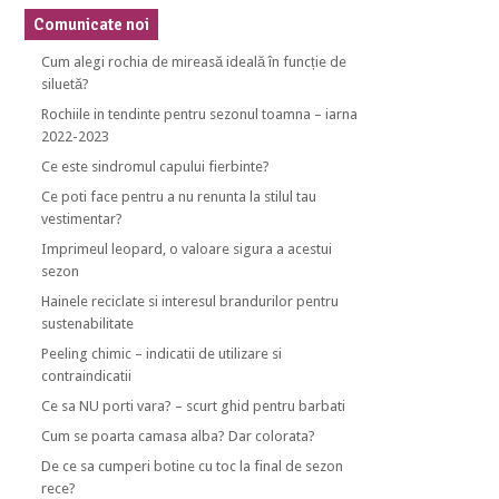
Comunicate noi
Cum alegi rochia de mireasă ideală în funcție de
siluetă?
Rochiile in tendinte pentru sezonul toamna – iarna
2022-2023
Ce este sindromul capului fierbinte?
Ce poti face pentru a nu renunta la stilul tau
vestimentar?
Imprimeul leopard, o valoare sigura a acestui
sezon
Hainele reciclate si interesul brandurilor pentru
sustenabilitate
Peeling chimic – indicatii de utilizare si
contraindicatii
Ce sa NU porti vara? – scurt ghid pentru barbati
Cum se poarta camasa alba? Dar colorata?
De ce sa cumperi botine cu toc la final de sezon
rece?