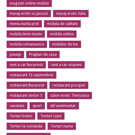
magazin online mobila
masaj erotic cu jacuzzi
masaj erotic Iulia
meniu nunta pret
mobila de calitate
mobila lemn masiv
mobila online
mobila romaneasca
mobilier de lux
pavaje
Prajituri de casa
rent a car bucuresti
rent a car otopeni
restaurant 13 septembrie
restaurant Bucuresti
restaurant prosper
restaurant sector 5
salon erotic Timisoara
sanatate
sport
stil vestimentar
Torturi botez
Torturi copii
Torturi la comanda
Torturi nunta