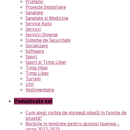
Prietenii
Proiecte Imobiliare
Sanatate
Sanatate si Medicina
Service Auto
Servicii
Servicii Diverse
Sisteme de Securitate
Socializare
Software
Sport
Sport si Timp Liber
Timp liber
Timp Liber
Turism
Util
Vestimentatie
Comunicate noi
Cum alegi rochia de mireasă ideală în funcție de
siluetă?
Rochiile in tendinte pentru sezonul toamna –
iarna 2022-2023