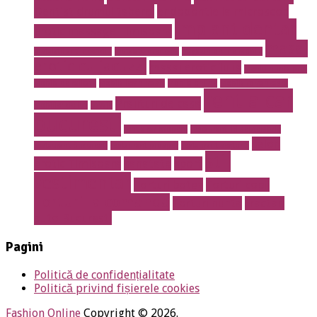
Dentist drumul taberei
endodontie la microscop
implant dentar
Erotic massage Timisoara
masaj
instalatii antiincendiu
instalatii drencere
magazin online mobila
erotic cu jacuzzi
masaj erotic Iulia
meniu nunta pret
mobila de calitate
mobila lemn masiv
mobila online
mobila romaneasca
rent a car
Prajituri de casa
mobilier de lux
pavaje
bucuresti
rent a car otopeni
restaurant 13 septembrie
salon
restaurant Bucuresti
restaurant prosper
restaurant sector 5
stil
erotic Timisoara
sanatate
sport
vestimentar
Torturi botez
Torturi copii
Torturi la comanda
Torturi nunta
tractari
auto Bucuresti
Pagini
Politică de confidențialitate
Politică privind fișierele cookies
Fashion Online
Copyright © 2026.