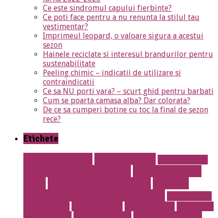
Ce este sindromul capului fierbinte?
Ce poti face pentru a nu renunta la stilul tau
vestimentar?
Imprimeul leopard, o valoare sigura a acestui
sezon
Hainele reciclate si interesul brandurilor pentru
sustenabilitate
Peeling chimic – indicatii de utilizare si
contraindicatii
Ce sa NU porti vara? – scurt ghid pentru barbati
Cum se poarta camasa alba? Dar colorata?
De ce sa cumperi botine cu toc la final de sezon
rece?
Etichete
albire dentara
Anvelope noi
aparat dentar
Aparat dentar metalic
Aparat dentar
safir
articole vestimentare
cabinet
stomatologic Drumul Taberei
calculatoare
second hand
calorifere otel
Cauciucuri noi
Cauciucuri
Second Hand
Cofetarie online
cosmetica dentara