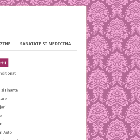
ZINE
SANATATE SI MEDICINA
iii
nditionat
i
 si Finante
tare
ari
e
ri
ri Auto