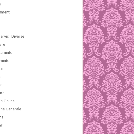
e
isment
ervicii Diverse
are
caminte
aminte
ii
et
le
ura
n Online
ne Generale
na
er
a