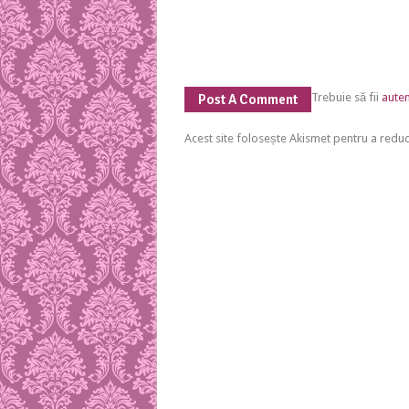
Trebuie să fii
auten
Post A Comment
Acest site folosește Akismet pentru a red