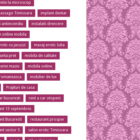
tie la microscop
massage Timisoara
implant dentar
ii antiincendiu
instalatii drencere
 online mobila
otic cu jacuzzi
masaj erotic Iulia
unta pret
mobila de calitate
lemn masiv
mobila online
 romaneasca
mobilier de lux
Prajituri de casa
ar bucuresti
rent a car otopeni
ant 13 septembrie
ant Bucuresti
restaurant prosper
ant sector 5
salon erotic Timisoara