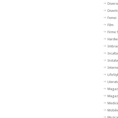
Divers
Divert
Femei
Film
Firme S
Hardw
Imbra
Incalt
Instalat
Intern
LifeSty
Literat
Magazi
Magazi
Medici
Mobili
Muzic