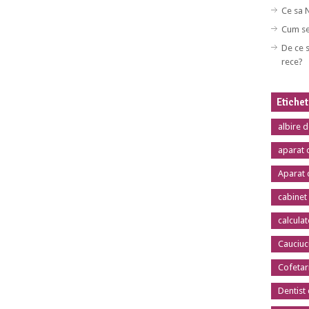
Ce sa 
Cum se
De ce s
rece?
Etiche
albire 
aparat 
Aparat 
cabinet
calcula
Cauciuc
Cofetar
Dentist