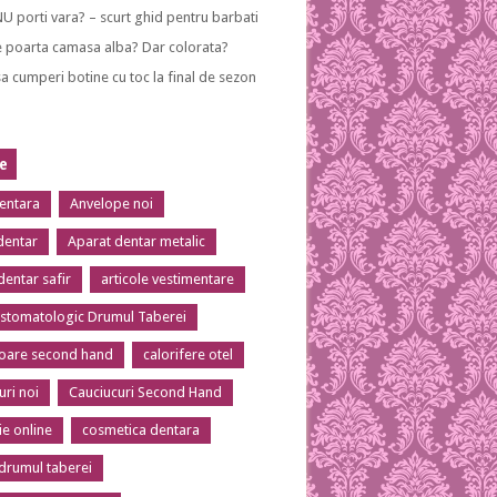
NU porti vara? – scurt ghid pentru barbati
 poarta camasa alba? Dar colorata?
a cumperi botine cu toc la final de sezon
te
dentara
Anvelope noi
dentar
Aparat dentar metalic
dentar safir
articole vestimentare
 stomatologic Drumul Taberei
toare second hand
calorifere otel
uri noi
Cauciucuri Second Hand
ie online
cosmetica dentara
 drumul taberei