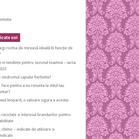
entatie
cate noi
egi rochia de mireasă ideală în funcție de
?
e in tendinte pentru sezonul toamna – iarna
2023
e sindromul capului fierbinte?
 face pentru a nu renunta la stilul tau
entar?
eul leopard, o valoare sigura a acestui
 reciclate si interesul brandurilor pentru
bilitate
 chimic – indicatii de utilizare si
ndicatii