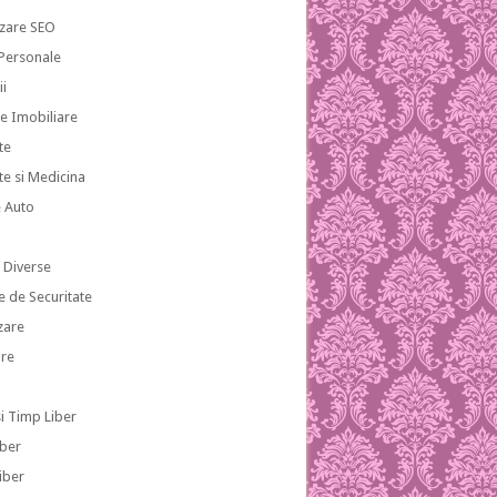
zare SEO
 Personale
ii
te Imobiliare
te
te si Medicina
e Auto
i
i Diverse
e de Securitate
zare
re
si Timp Liber
iber
iber