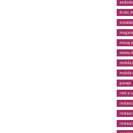
endodon
Erotic 
instalat
magazin
masaj er
meniu n
mobila 
mobila
pavaje
rent a c
restaur
restaur
restaur