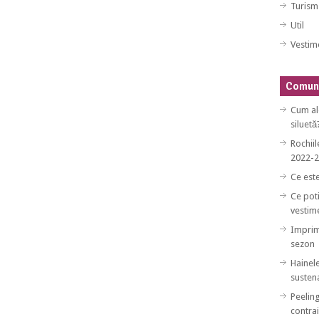
Turism
Util
Vestim
Comuni
Cum al
siluetă
Rochiil
2022-
Ce est
Ce poti
vestim
Imprim
sezon
Hainele
sustena
Peeling
contrai