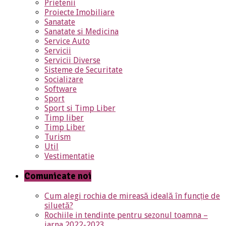
Prietenii
Proiecte Imobiliare
Sanatate
Sanatate si Medicina
Service Auto
Servicii
Servicii Diverse
Sisteme de Securitate
Socializare
Software
Sport
Sport si Timp Liber
Timp liber
Timp Liber
Turism
Util
Vestimentatie
Comunicate noi
Cum alegi rochia de mireasă ideală în funcție de
siluetă?
Rochiile in tendinte pentru sezonul toamna –
iarna 2022-2023