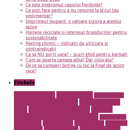
Ce este sindromul capului fierbinte?
Ce poti face pentru a nu renunta la stilul tau
vestimentar?
Imprimeul leopard, o valoare sigura a acestui
sezon
Hainele reciclate si interesul brandurilor pentru
sustenabilitate
Peeling chimic – indicatii de utilizare si
contraindicatii
Ce sa NU porti vara? – scurt ghid pentru barbati
Cum se poarta camasa alba? Dar colorata?
De ce sa cumperi botine cu toc la final de sezon
rece?
Etichete
albire dentara
Anvelope noi
aparat dentar
Aparat dentar metalic
Aparat dentar
safir
articole vestimentare
cabinet
stomatologic Drumul Taberei
calculatoare
second hand
calorifere otel
Cauciucuri noi
Cauciucuri
Second Hand
Cofetarie online
cosmetica dentara