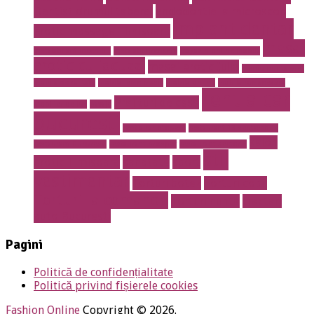
Dentist drumul taberei
endodontie la microscop
implant dentar
Erotic massage Timisoara
masaj
instalatii antiincendiu
instalatii drencere
magazin online mobila
erotic cu jacuzzi
masaj erotic Iulia
meniu nunta pret
mobila de calitate
mobila lemn masiv
mobila online
mobila romaneasca
rent a car
Prajituri de casa
mobilier de lux
pavaje
bucuresti
rent a car otopeni
restaurant 13 septembrie
salon
restaurant Bucuresti
restaurant prosper
restaurant sector 5
stil
erotic Timisoara
sanatate
sport
vestimentar
Torturi botez
Torturi copii
Torturi la comanda
Torturi nunta
tractari
auto Bucuresti
Pagini
Politică de confidențialitate
Politică privind fișierele cookies
Fashion Online
Copyright © 2026.