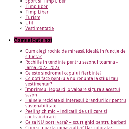
Sport si Timp Liber
Timp liber
Timp Liber
Turism
Util
Vestimentatie
Comunicate noi
Cum alegi rochia de mireasă ideală în funcție de
siluetă?
Rochiile in tendinte pentru sezonul toamna –
iarna 2022-2023
Ce este sindromul capului fierbinte?
Ce poti face pentru a nu renunta la stilul tau
vestimentar?
Imprimeul leopard, o valoare sigura a acestui
sezon
Hainele reciclate si interesul brandurilor pentru
sustenabilitate
Peeling chimic – indicatii de utilizare si
contraindicatii
Ce sa NU porti vara? – scurt ghid pentru barbati
Cum se poarta camasa alba? Dar colorata?