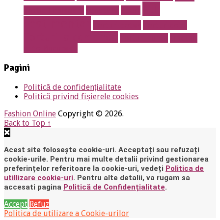
stil
erotic Timisoara
sanatate
sport
vestimentar
Torturi botez
Torturi copii
Torturi la comanda
Torturi nunta
tractari
auto Bucuresti
Pagini
Politică de confidențialitate
Politică privind fișierele cookies
Fashion Online
Copyright © 2026.
Back to Top ↑
Acest site folosește cookie-uri. Acceptați sau refuzați
cookie-urile. Pentru mai multe detalii privind gestionarea
preferințelor referitoare la cookie-uri, vedeți
Politica de
utillizare cookie-uri
. Pentru alte detalii, va rugam sa
accesati pagina
Politică de Confidențialitate
.
Accept
Refuz
Politica de utilizare a Cookie-urilor