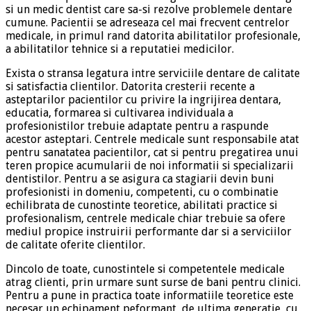
si un medic dentist care sa-si rezolve problemele dentare
cumune. Pacientii se adreseaza cel mai frecvent centrelor
medicale, in primul rand datorita abilitatilor profesionale,
a abilitatilor tehnice si a reputatiei medicilor.
Exista o stransa legatura intre serviciile dentare de calitate
si satisfactia clientilor. Datorita cresterii recente a
asteptarilor pacientilor cu privire la ingrijirea dentara,
educatia, formarea si cultivarea individuala a
profesionistilor trebuie adaptate pentru a raspunde
acestor asteptari. Centrele medicale sunt responsabile atat
pentru sanatatea pacientilor, cat si pentru pregatirea unui
teren propice acumularii de noi informatii si specializarii
dentistilor. Pentru a se asigura ca stagiarii devin buni
profesionisti in domeniu, competenti, cu o combinatie
echilibrata de cunostinte teoretice, abilitati practice si
profesionalism, centrele medicale chiar trebuie sa ofere
mediul propice instruirii performante dar si a serviciilor
de calitate oferite clientilor.
Dincolo de toate, cunostintele si competentele medicale
atrag clienti, prin urmare sunt surse de bani pentru clinici.
Pentru a pune in practica toate informatiile teoretice este
necesar un echipament peformant, de ultima generatie, cu