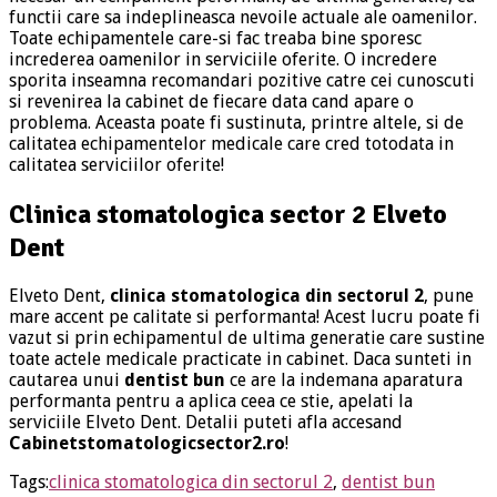
functii care sa indeplineasca nevoile actuale ale oamenilor.
Toate echipamentele care-si fac treaba bine sporesc
increderea oamenilor in serviciile oferite. O incredere
sporita inseamna recomandari pozitive catre cei cunoscuti
si revenirea la cabinet de fiecare data cand apare o
problema. Aceasta poate fi sustinuta, printre altele, si de
calitatea echipamentelor medicale care cred totodata in
calitatea serviciilor oferite!
Clinica stomatologica sector 2
Elveto
Dent
Elveto Dent,
clinica stomatologica din sectorul 2
, pune
mare accent pe calitate si performanta! Acest lucru poate fi
vazut si prin echipamentul de ultima generatie care sustine
toate actele medicale practicate in cabinet. Daca sunteti in
cautarea unui
dentist bun
ce are la indemana aparatura
performanta pentru a aplica ceea ce stie, apelati la
serviciile Elveto Dent. Detalii puteti afla accesand
Cabinetstomatologicsector2.ro
!
Tags:
clinica stomatologica din sectorul 2
,
dentist bun