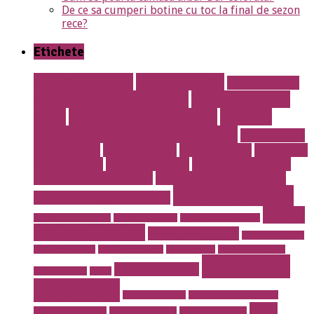
De ce sa cumperi botine cu toc la final de sezon
rece?
Etichete
albire dentara
Anvelope noi
aparat dentar
Aparat dentar metalic
Aparat dentar
safir
articole vestimentare
cabinet
stomatologic Drumul Taberei
calculatoare
second hand
calorifere otel
Cauciucuri noi
Cauciucuri
Second Hand
Cofetarie online
cosmetica dentara
Dentist drumul taberei
endodontie la microscop
implant dentar
Erotic massage Timisoara
masaj
instalatii antiincendiu
instalatii drencere
magazin online mobila
erotic cu jacuzzi
masaj erotic Iulia
meniu nunta pret
mobila de calitate
mobila lemn masiv
mobila online
mobila romaneasca
rent a car
Prajituri de casa
mobilier de lux
pavaje
bucuresti
rent a car otopeni
restaurant 13 septembrie
salon
restaurant Bucuresti
restaurant prosper
restaurant sector 5